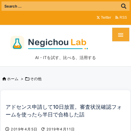

Twitter
RSS

AI・ITを試す、比べる、活用する


ホーム
>
その他
アドセンス申請して10日放置。審査状況確認フォ
ームを使ったら半日で合格した話


2019年4月5日
2019年4月11日