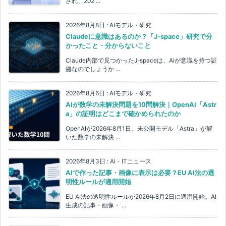
され、202 ...
2026年8月8日
:
AIモデル・研究
Claudeに意識はあるのか？「J-space」研究で分
かったこと・分からないこと
Claude内部で見つかったJ-spaceは、AIが意識を持つ証
拠なのでしょうか ...
2026年8月6日
:
AIモデル・研究
AIが数学の未解決問題を10問解決｜OpenAI「Astr
a」の証明はどこまで確かめられたのか
OpenAIが2026年8月1日、未公開モデル「Astra」が解
いた数学の未解決 ...
2026年8月3日
:
AI・ITニュース
AIで作った記事・画像に表示は必要？EU AI法の透
明性ルールが適用開始
EU AI法の透明性ルールが2026年8月2日に適用開始。AI
生成の記事・画像・ ...