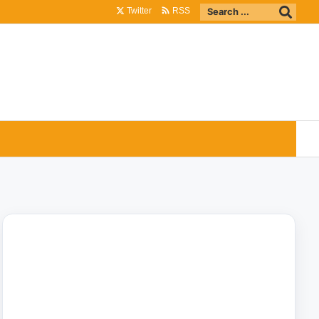

Twitter
RSS