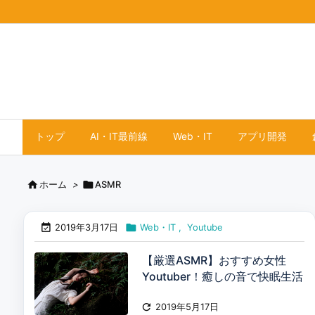
トップ
AI・IT最前線
Web・IT
アプリ開発


ホーム
>
ASMR


2019年3月17日
Web・IT
,
Youtube
【厳選ASMR】おすすめ女性
Youtuber！癒しの音で快眠生活

2019年5月17日