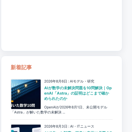
新着記事
2026年8月6日
:
AIモデル・研究
AIが数学の未解決問題を10問解決｜Op
enAI「Astra」の証明はどこまで確か
められたのか
OpenAIが2026年8月1日、未公開モデル
「Astra」が解いた数学の未解決 ...
2026年8月3日
:
AI・ITニュース