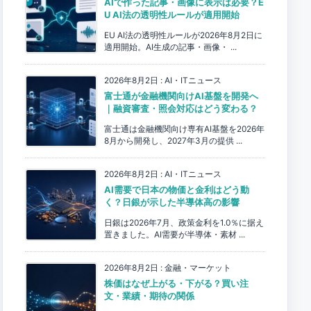
AIで作った記事・画像に表示は必要？E
U AI法の透明性ルールが適用開始
EU AI法の透明性ルールが2026年8月2日に
適用開始。AI生成の記事・画像・ ...
2026年8月2日
:
AI・ITニュース
富士通が金融機関向けAI基盤を開発へ
｜融資審査・照会対応はどう変わる？
富士通は金融機関向け専有AI基盤を2026年
8月から開発し、2027年3月の提供 ...
2026年8月2日
:
AI・ITニュース
AI需要で日本の物価と金利はどう動
く？日銀が示した半導体高の影響
日銀は2026年7月、政策金利を1.0％に据え
置きました。AI需要が半導体・素材 ...
2026年8月2日
:
金融・マーケット
株価はなぜ上がる・下がる？買い注
文・業績・期待の関係