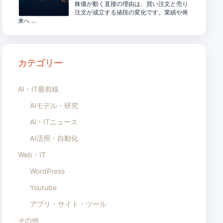
株価が動く直接の理由は、買い注文と売り
注文が成立する値段の変化です。業績や将
来へ ...
カテゴリー
AI・IT最前線
AIモデル・研究
AI・ITニュース
AI活用・自動化
Web・IT
WordPress
Youtube
アプリ・サイト・ツール
その他