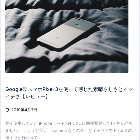
Google製スマホPixel 3を使って感じた素晴らしさとイマ
イチさ【レビュー】

2019年4月7日
長年使用していた iPhone からPixel 3 XL に機種変更して1ヶ月が経ち
ました。 ちょうど最近、docomo などの様々なキャリアで Pixel 3 の
値下げが行われて ...