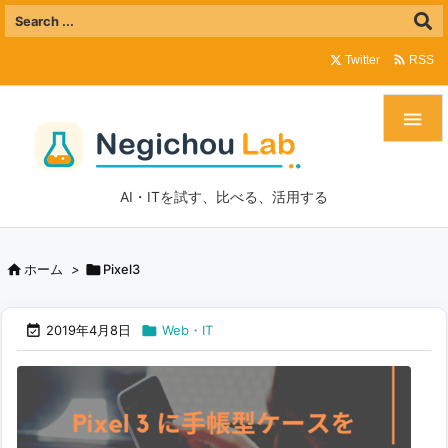

Twitter
RSS

AI・ITを試す、比べる、活用する


ホーム
>
Pixel3


2019年4月8日
Web・IT