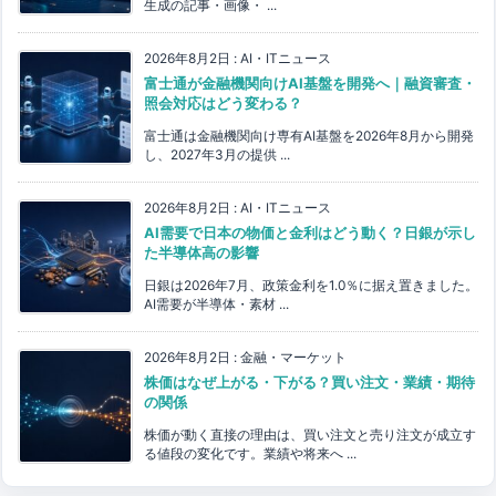
生成の記事・画像・ ...
2026年8月2日
:
AI・ITニュース
富士通が金融機関向けAI基盤を開発へ｜融資審査・
照会対応はどう変わる？
富士通は金融機関向け専有AI基盤を2026年8月から開発
し、2027年3月の提供 ...
2026年8月2日
:
AI・ITニュース
AI需要で日本の物価と金利はどう動く？日銀が示し
た半導体高の影響
日銀は2026年7月、政策金利を1.0％に据え置きました。
AI需要が半導体・素材 ...
2026年8月2日
:
金融・マーケット
株価はなぜ上がる・下がる？買い注文・業績・期待
の関係
株価が動く直接の理由は、買い注文と売り注文が成立す
る値段の変化です。業績や将来へ ...