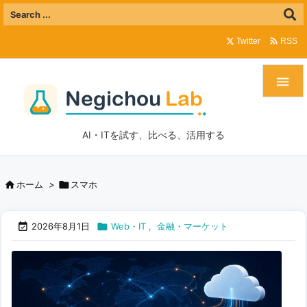

Twitter
RSS

AI・ITを試す、比べる、活用する


ホーム
>
スマホ


2026年8月1日
Web・IT
,
金融・マーケット