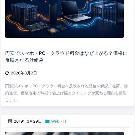
円安でスマホ・PC・クラウド料金はなぜ上がる？価格に
反映される仕組み

2026年8月2日
円安がスマホ・PC・クラウド料金へ反映される経路を解説。在庫、契
約通貨、価格改定の時期で値上げ幅とタイミングが変わる理由も整理
します。


2019年3月29日
Web・IT